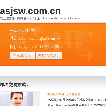
asjsw.com.cn
您正在访问的域名可以转让!This domain name is for sale!
一口价出售中！
域名
asjsw.com.cn
Domain Name:
售价
CNY 7797.00
Listing Price:
立即购买
BUY NOW
>>
>>
域名交易方式：
通过金名网(4.cn) 中介交易
金名网(4.cn)是全球领先的域名交易服务机
简单、安全、专业的第三方服务！ 为了保证交