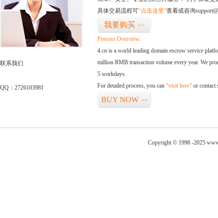
具体交易流程可
“点击这里”
查看或咨询support@
我要购买
>>
Process Overview:
4.cn is a world leading domain escrow service plat
million RMB transaction volume every year. We promi
联系我们
5 workdays.
For detailed process, you can
“visit here”
or contact
QQ：2726103981
BUY NOW
>>
Copyright © 1998 -2025 www.